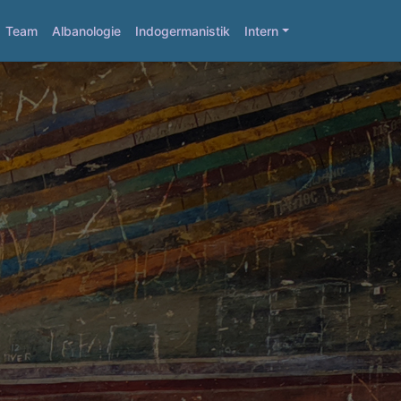
Team
Albanologie
Indogermanistik
Intern