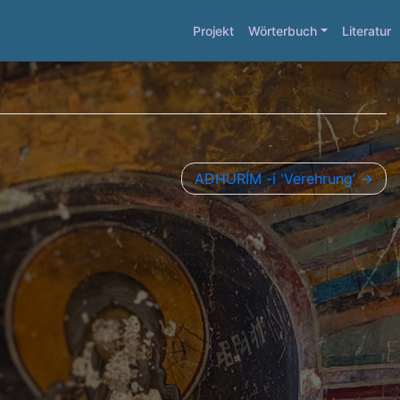
Projekt
Wörterbuch
Literatur
ADHURÍM -i ‛Verehrung’