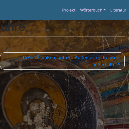
Projekt
Wörterbuch
Literatur
Fuhre‘
JÁSHTË ‚außen, auf der Außenseite; draußen;
außerhalb‘