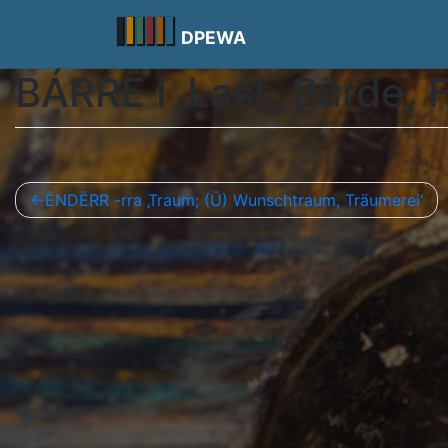
Skip
to
DPEWA
content
BÁRRË I ‚Last, Bürde, 
Beitragsnavigation
ËNDËRR -rra ‚Traum; (Ü) Wunschtraum, Träumerei‘