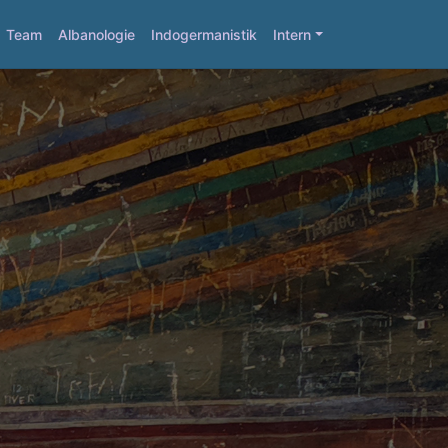
Team
Albanologie
Indogermanistik
Intern