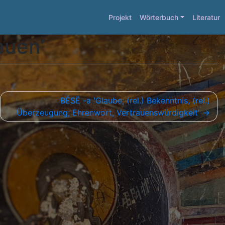
Projekt
Wörterbuch
Literatur
auen’
BÉSË -a ʽGlaube; (rel.) Bekenntnis, (rel.)
Überzeugung; Ehrenwort, Vertrauenswürdigkeitʼ