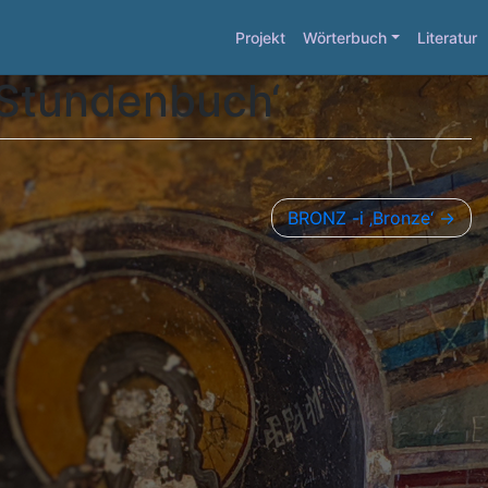
Projekt
Wörterbuch
Literatur
, Stundenbuch‘
BRONZ -i ‚Bronze‘