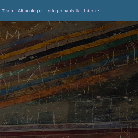
Team
Albanologie
Indogermanistik
Intern