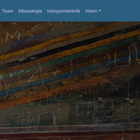
Team
Albanologie
Indogermanistik
Intern