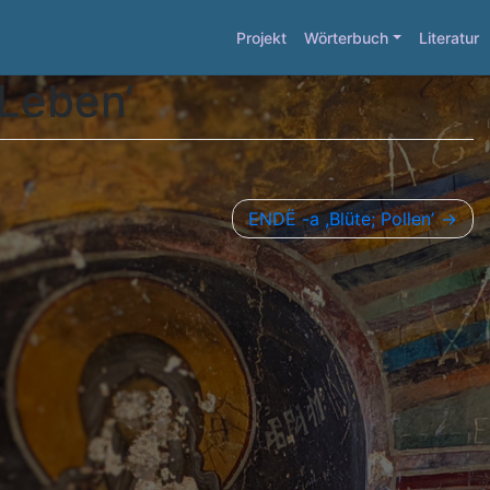
Projekt
Wörterbuch
Literatur
Leben‘
ENDË -a ,Blüte; Pollenʼ