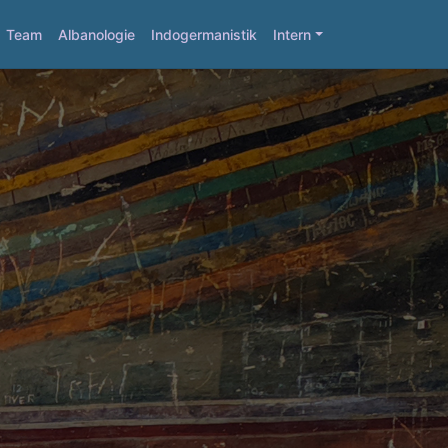
Team
Albanologie
Indogermanistik
Intern