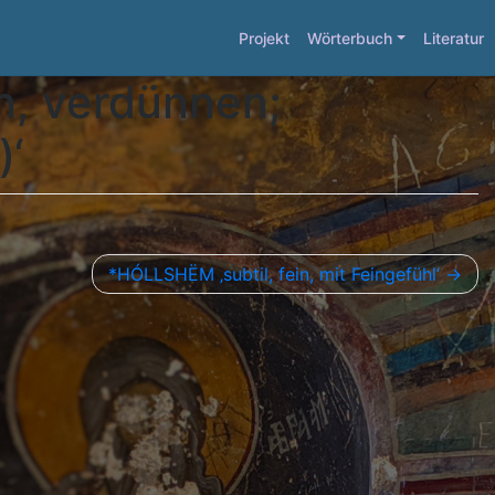
Projekt
Wörterbuch
Literatur
, verdünnen;
)‘
*HÓLLSHËM ‚subtil, fein, mit Feingefühl‘