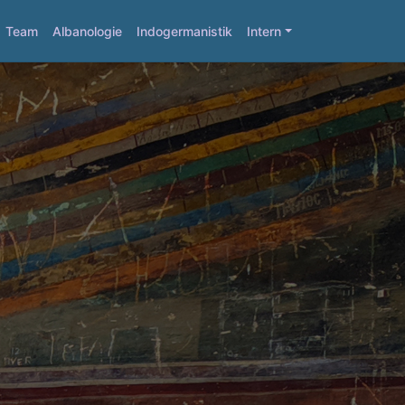
Team
Albanologie
Indogermanistik
Intern