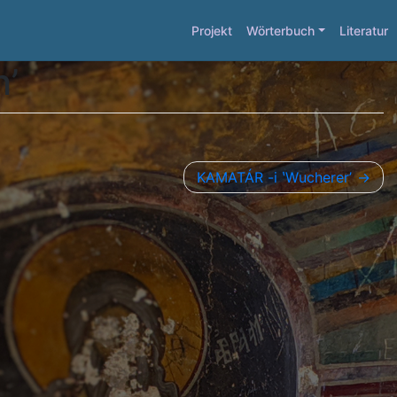
Projekt
Wörterbuch
Literatur
h’
KAMATÁR -i ʽWuchererʼ