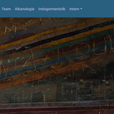
Team
Albanologie
Indogermanistik
Intern