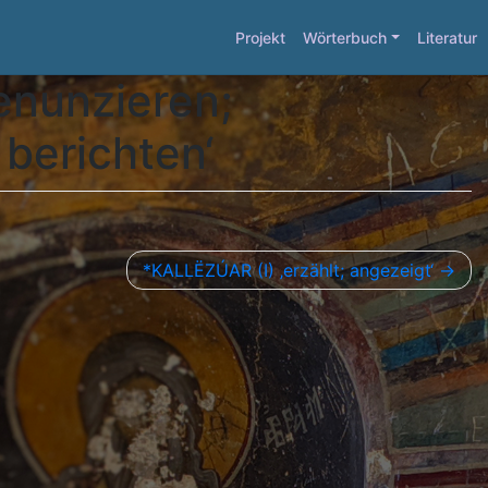
Projekt
Wörterbuch
Literatur
nunzieren;
 berichten‘
*KALLËZÚAR (I) ‚erzählt; angezeigt‘