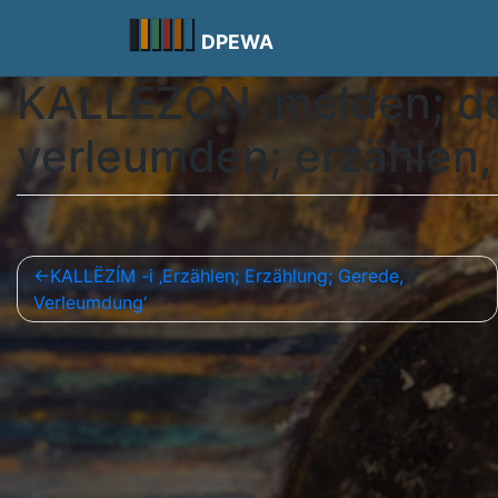
Skip
to
DPEWA
content
KALLËZÓN ‚melden; de
verleumden; erzählen,
Beitragsnavigation
KALLËZÍM -i ‚Erzählen; Erzählung; Gerede,
Verleumdung‘