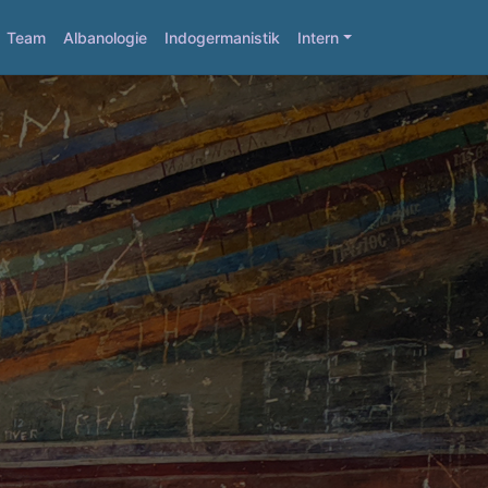
Team
Albanologie
Indogermanistik
Intern