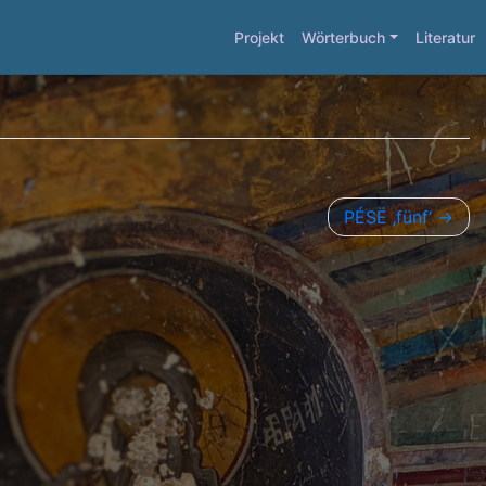
Projekt
Wörterbuch
Literatur
PÉSË ‚fünf‘