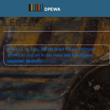
Skip
to
DPEWA
content
LEGÉN -i ‚tragbares 
Beitragsnavigation
BÚLLË -a ‚Frau, die die Braut für die Hochzeit
schmückt und sie in das Haus des Bräutigams
begleitet; Muslimin‘