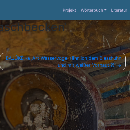
Projekt
Wörterbuch
Literatur
Waschbecken‘
BAJÚKË -a ‚Art Wasservogel (ähnlich dem Blesshuhn
und mit weißer Vorhaut ?)‘