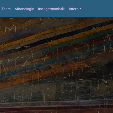
Team
Albanologie
Indogermanistik
Intern