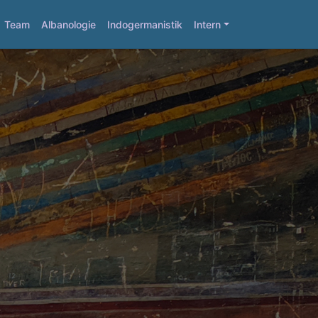
Team
Albanologie
Indogermanistik
Intern