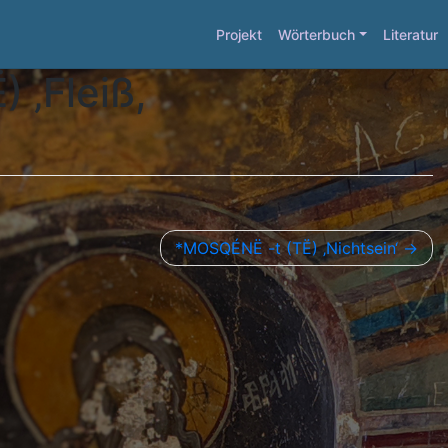
Projekt
Wörterbuch
Literatur
 ‚Fleiß,
*MOSQÉNË -t (TË) ‚Nichtsein‘