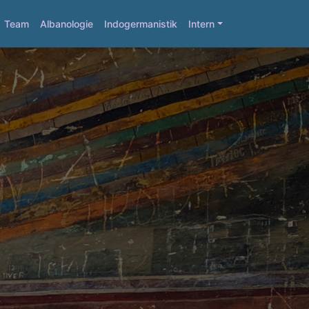
Team
Albanologie
Indogermanistik
Intern