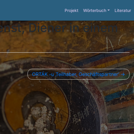
Projekt
Wörterbuch
Literatur
nst, Diener in einem
ORTÁK -u ‚Teilhaber, Geschäftspartner‘