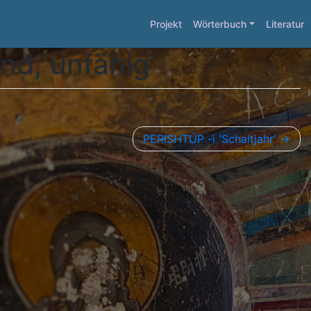
Projekt
Wörterbuch
Literatur
d, unfähigʼ
PERISHTÚP -i ʽSchaltjahrʼ