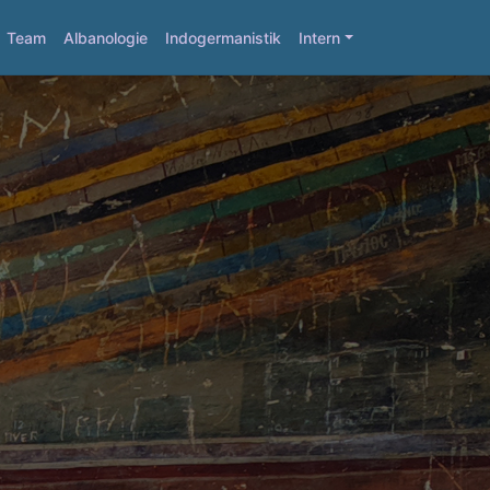
Team
Albanologie
Indogermanistik
Intern