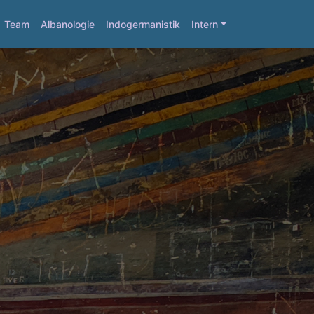
Team
Albanologie
Indogermanistik
Intern