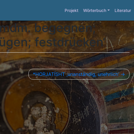
Projekt
Wörterbuch
Literatur
; jmdm. begegnen;
ügen; festdrücken‘
*HORJATÍSHT ,unanständig, unehrlich’