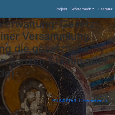
Projekt
Wörterbuch
Literatur
 Verwaltung; Gesetz;
 einer Versammlung
ng die gesetzliche
den ganzen Stamm oder
de)
*SUNDËTÁR -i ʽHerrscher’