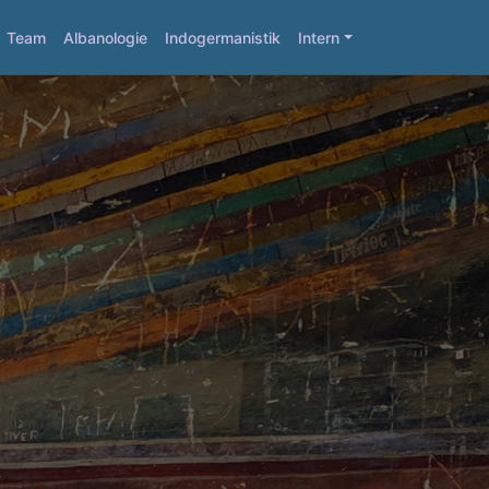
Team
Albanologie
Indogermanistik
Intern