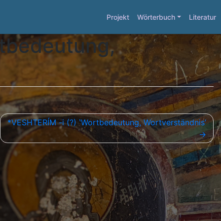
Projekt
Wörterbuch
Literatur
rtbedeutung,
*VESHTERÍM -i (?) ʽWortbedeutung, Wortverständnis’