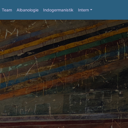
Team
Albanologie
Indogermanistik
Intern