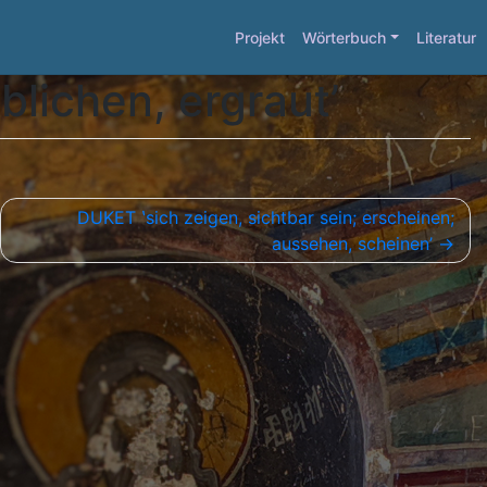
Projekt
Wörterbuch
Literatur
lichen, ergrautʼ
DUKET ʽsich zeigen, sichtbar sein; erscheinen;
aussehen, scheinen’