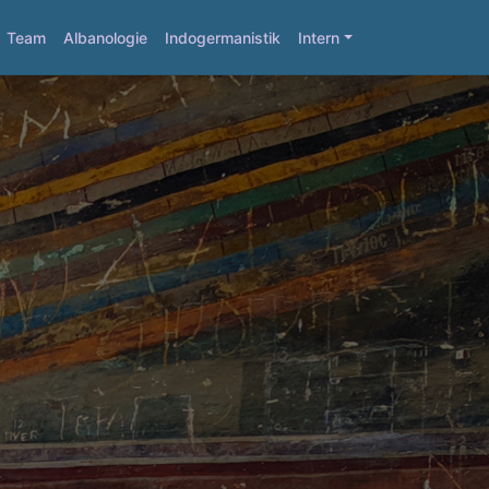
Team
Albanologie
Indogermanistik
Intern