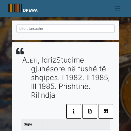
Skip
to
DPEWA
content
Ajeti
, Idriz
Studime
gjuhësore në fushë të
shqipes.
I 1982, II 1985,
III 1985.
Prishtinë
.
Rilindja
Sigle