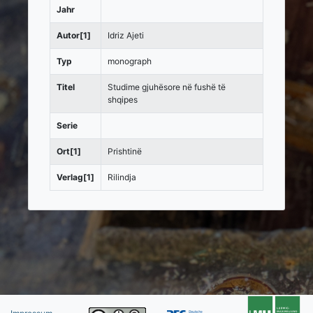
Jahr
Autor[1]
Idriz Ajeti
Typ
monograph
Titel
Studime gjuhësore në fushë të
shqipes
Serie
Ort[1]
Prishtinë
Verlag[1]
Rilindja