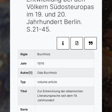
Völkern Südosteuropas
im 19. und 20.
Jahrhundert
Berlin
.
S.21-45.
Sigle
Buchholz
Jahr
1976
Autor[1]
Oda Buchholz
Typ
volume article
Titel
Zur Entwicklung der albanischen
Literatursprache seit dem 19.
Jahrhundert
Serie