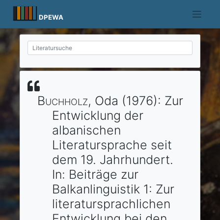
Skip
to
DPEWA
content
Buchholz
, Oda
(1976)
:
Zur
Entwicklung der
albanischen
Literatursprache seit
dem 19. Jahrhundert.
In:
Beiträge zur
Balkanlinguistik 1: Zur
literatursprachlichen
Entwicklung bei den