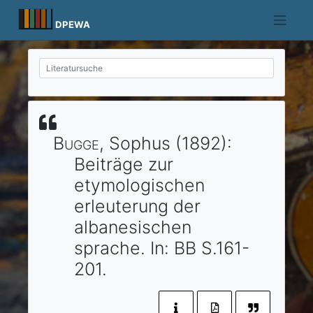
Skip
to
DPEWA
content
Bugge
, Sophus
(1892)
:
Beiträge zur
etymologischen
erleuterung der
albanesischen
sprache.
In:
BB
S.161-
201.