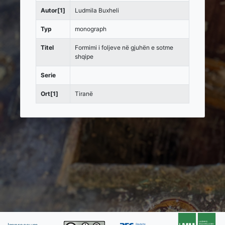
Autor[1]
Ludmila Buxheli
Typ
monograph
Titel
Formimi i foljeve në gjuhën e sotme
shqipe
Serie
Ort[1]
Tiranë