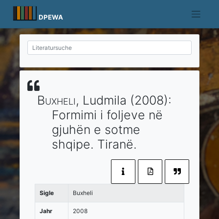
Skip
to
DPEWA
content
Buxheli
, Ludmila
(2008)
:
Formimi i foljeve në
gjuhën e sotme
shqipe.
Tiranë
.
Sigle
Buxheli
Jahr
2008