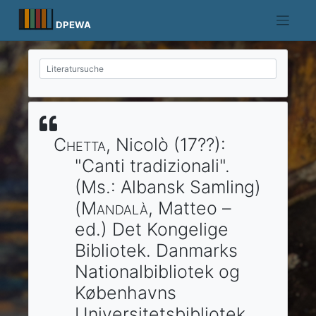
Skip
to
DPEWA
content
Chetta
, Nicolò
(17??)
:
"Canti tradizionali".
(Ms.: Albansk Samling)
(
Mandalà
, Matteo –
ed.)
Det Kongelige
Bibliotek. Danmarks
Nationalbibliotek og
Københavns
Universitetsbibliotek.