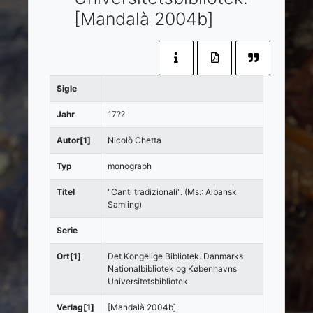
[Mandalà 2004b]
Sigle
Jahr
17??
Autor[1]
Nicolò Chetta
Typ
monograph
Titel
"Canti tradizionali". (Ms.: Albansk
Samling)
Serie
Ort[1]
Det Kongelige Bibliotek. Danmarks
Nationalbibliotek og Københavns
Universitetsbibliotek.
Verlag[1]
[Mandalà 2004b]