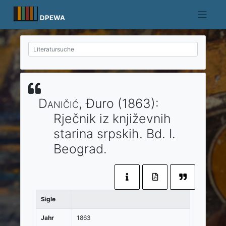
Skip
to
DPEWA
content
Daničić
, Đuro
(1863)
:
Rječnik iz književnih
starina srpskih.
Bd. I.
Beograd
.
Sigle
Jahr
1863