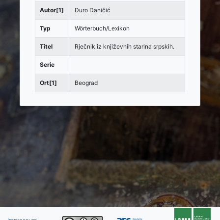
Autor[1]
Đuro Daničić
Typ
Wörterbuch/Lexikon
Titel
Rječnik iz književnih starina srpskih.
Serie
Ort[1]
Beograd