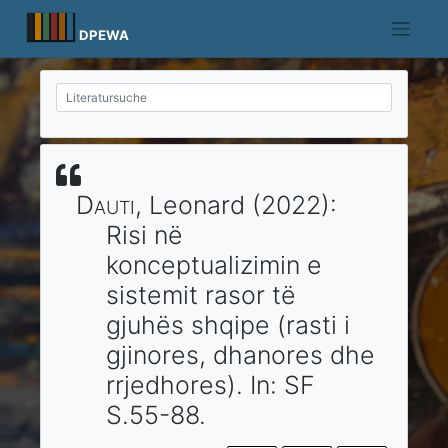
Skip
to
DPEWA
content
Dauti
, Leonard
(2022)
:
Risi në
konceptualizimin e
sistemit rasor të
gjuhës shqipe (rasti i
gjinores, dhanores dhe
rrjedhores).
In:
SF
S.55-88.