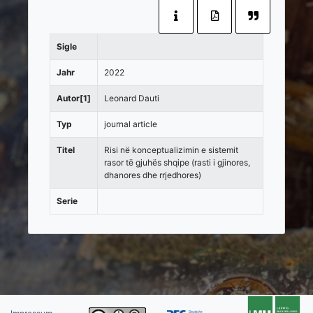
Sigle
Jahr
2022
Autor[1]
Leonard Dauti
Typ
journal article
Titel
Risi në konceptualizimin e sistemit
rasor të gjuhës shqipe (rasti i gjinores,
dhanores dhe rrjedhores)
Serie