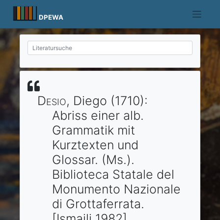
Skip
to
DPEWA
content
Desio
, Diego
(1710)
:
Abriss einer alb.
Grammatik mit
Kurztexten und
Glossar.
(Ms.).
Biblioteca Statale del
Monumento Nazionale
di Grottaferrata.
[Ismajli 1982]