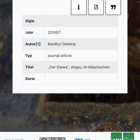
Sigle
Jahr
2006/7
Autor[1]
Bardhyl Demiraj
Typ
journal article
Titel
„Der Slawe“, shqau, im Albanischen
Serie