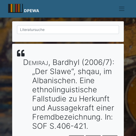
Skip
to
DPEWA
content
Demiraj
, Bardhyl
(2006/7)
:
„Der Slawe“, shqau, im
Albanischen.
Eine
ethnolinguistische
Fallstudie zu Herkunft
und Aussagekraft einer
Fremdbezeichnung.
In:
SOF
S.406-421.