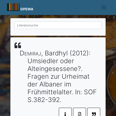
Skip
to
DPEWA
content
Demiraj
, Bardhyl
(2012)
:
Umsiedler oder
Alteingesessene?.
Fragen zur Urheimat
der Albaner im
Frühmittelalter.
In:
SOF
S.382-392.