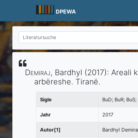
Skip
to
DPEWA
content
Demiraj
, Bardhyl
(2017)
:
Areali k
arbëreshe.
Tiranë
.
Sigle
BuD; BuR; BuS;
Jahr
2017
Autor[1]
Bardhyl Demira