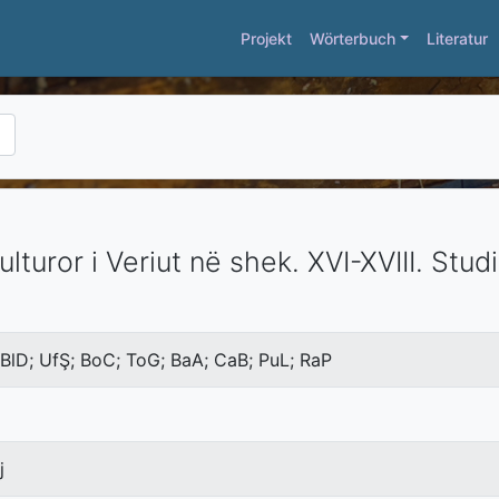
Projekt
Wörterbuch
Literatur
ulturor i Veriut në shek. XVI-XVIII.
Studi
 BlD; UfŞ; BoC; ToG; BaA; CaB; PuL; RaP
j