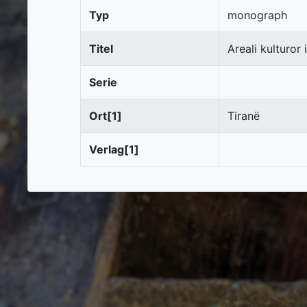
Typ
monograph
Titel
Areali kulturor 
Serie
Ort[1]
Tiranë
Verlag[1]