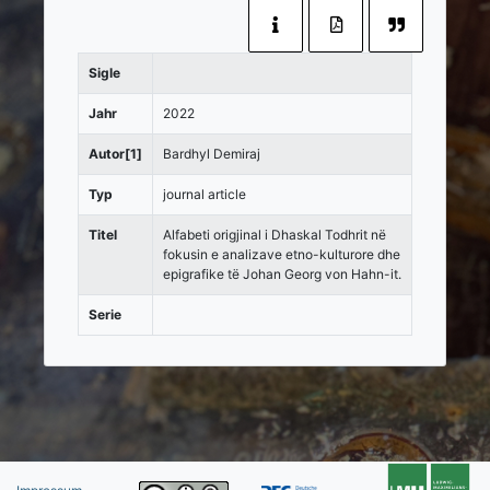
Sigle
Jahr
2022
Autor[1]
Bardhyl Demiraj
Typ
journal article
Titel
Alfabeti origjinal i Dhaskal Todhrit në
fokusin e analizave etno-kulturore dhe
epigrafike të Johan Georg von Hahn-it.
Serie