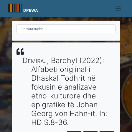
Skip
to
DPEWA
content
Demiraj
, Bardhyl
(2022)
:
Alfabeti origjinal i
Dhaskal Todhrit në
fokusin e analizave
etno-kulturore dhe
epigrafike të Johan
Georg von Hahn-it.
In:
HD
S.8-36.