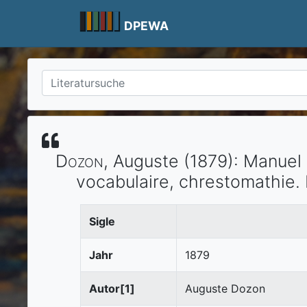
Skip
to
DPEWA
content
Dozon
, Auguste
(1879)
:
Manuel 
vocabulaire, chrestomathie.
Sigle
Jahr
1879
Autor[1]
Auguste Dozon