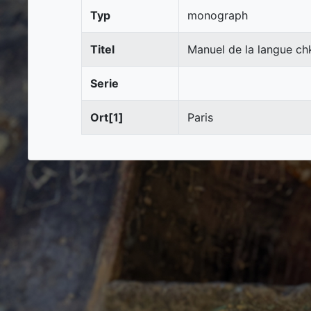
Typ
monograph
Titel
Manuel de la langue ch
Serie
Ort[1]
Paris