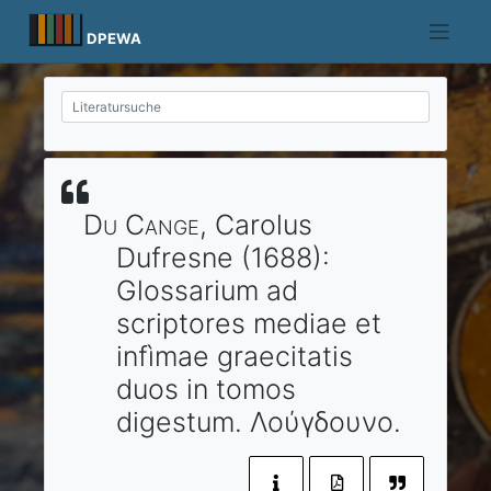
Skip
to
DPEWA
content
Du Cange
, Carolus
Dufresne
(1688)
:
Glossarium ad
scriptores mediae et
infìmae graecitatis
duos in tomos
digestum.
Λούγδουνο
.