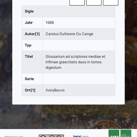
Sigle
Jahr
1688
Autor[1]
Carolus Dufresne Du Cange
Typ
Titel
Glossarium ad scriptores mediae et
infìmae graecitatis duos in tomos
digestum
Serie
Ort[1]
Λούγδουνο