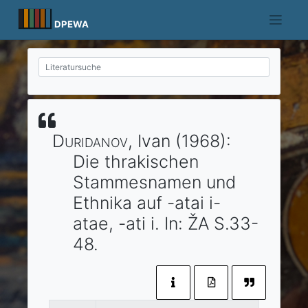
Skip
to
DPEWA
content
Duridanov
, Ivan
(1968)
:
Die thrakischen
Stammesnamen und
Ethnika auf -atai i-
atae, -ati i.
In:
ŽA
S.33-
48.