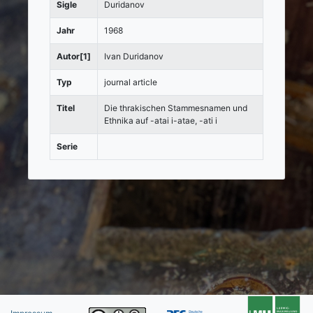
Sigle
Duridanov
Jahr
1968
Autor[1]
Ivan Duridanov
Typ
journal article
Titel
Die thrakischen Stammesnamen und
Ethnika auf -atai i-atae, -ati i
Serie