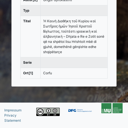
Typ
Titel
Ἡ Καινὴ Διαθήκη τοῦ Κυρίου καὶ
Σωτῆρος ἡμῶν Ἰησοῦ Χριστοῦ
δίγλωττος, τοὐτέστι γραικικὴ καὶ
ἀλβανητική – Dhjata e Re e Zotit sonë
që na shpëtoi Iisu Hrishtoit mbë di
gjuhë, domethënë gërqishte edhe
shqipëtarçe
Serie
Ort[1]
Corfu
Impressum
Privacy
Statement