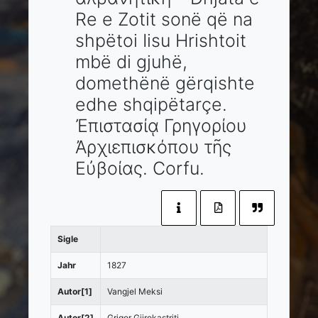
Re e Zotit sonë që na
shpëtoi Iisu Hrishtoit
mbë di gjuhë,
domethënë gërqishte
edhe shqipëtarçe.
Ἐπιστασίᾳ Γρηγορίου
Ἀρχιεπισκόπου τῆς
Εὐβοίας.
Corfu
.
Sigle
Jahr
1827
Autor[1]
Vangjel Meksi
Autor[2]
Grigor Gjirokastriti