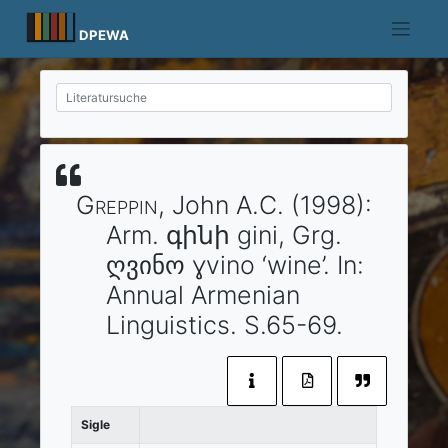
Skip
to
DPEWA
content
Greppin
, John A.C.
(1998)
:
Arm. գինի gini, Grg.
ღვინო ɣvino ‘wine’.
In:
Annual Armenian
Linguistics.
S.65-69.
Sigle