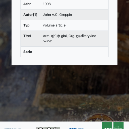
Jahr
1998
Autor[1]
John A.C. Greppin
Typ
volume article
Titel
Arm. գինի gini, Grg. ღვინო ɣvino
‘wine’.
Serie