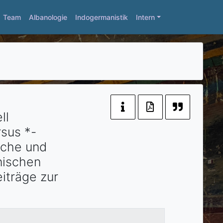
Team
Albanologie
Indogermanistik
Intern
ll
rsus *-
ache und
nischen
iträge zur