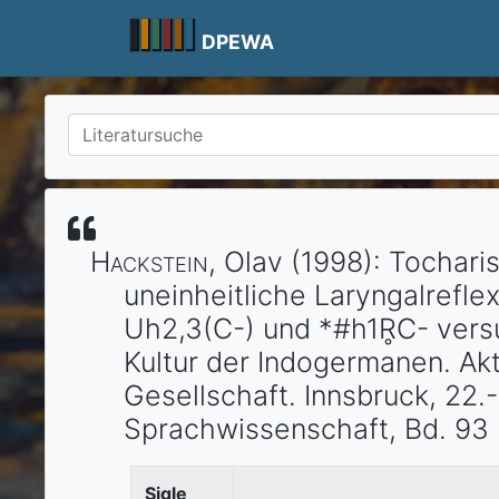
Skip
to
DPEWA
content
Hackstein
, Olav
(1998)
:
Tocharis
uneinheitliche Laryngalrefle
Uh2,3(C-) und *#h1R̥C- vers
Kultur der Indogermanen. Ak
Gesellschaft. Innsbruck, 22.
Sprachwissenschaft, Bd. 93
Sigle