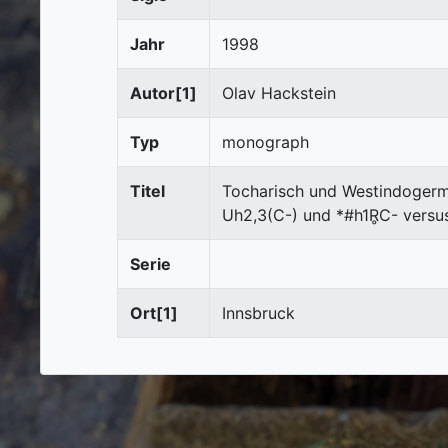
Jahr
1998
Autor[1]
Olav Hackstein
Typ
monograph
Titel
Tocharisch und Westindogerman
Uh2,3(C-) und *#h1R̥C- versu
Serie
Ort[1]
Innsbruck