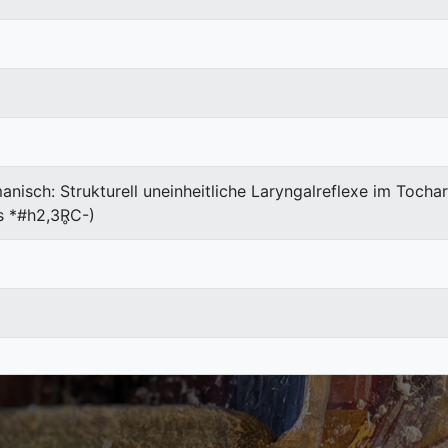
isch: Strukturell uneinheitliche Laryngalreflexe im Tochar
s *#h2,3R̥C-)