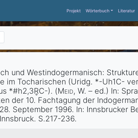
Projekt
Wörterbuch
Literatur
ch und Westindogermanisch: Strukture
xe im Tocharischen (Uridg. *-Uh1C- ve
us *#h2,3R̥C-).
(
Meid
, W. – ed.)
In: Spr
ten der 10. Fachtagung der Indogerma
-28. September 1996. In: Innsbrucker Be
Innsbruck
. S.217-236.