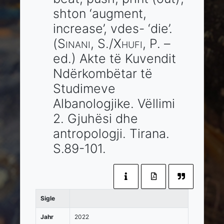
shton ‘augment,
increase’, vdes- ‘die’.
(
Sinani
, S./
Xhufi
, P. –
ed.)
Akte të Kuvendit
Ndërkombëtar të
Studimeve
Albanologjike. Vëllimi
2. Gjuhësi dhe
antropologji.
Tirana
.
S.89-101.
Sigle
Jahr
2022