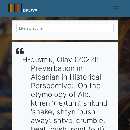
Skip
to
DPEWA
content
Hackstein
, Olav
(2022)
:
Preverbation in
Albanian in Historical
Perspective:.
On the
etymology of Alb.
kthen ‘(re)turn’, shkund
‘shake’, shtyn ‘push
away’, shtyp ‘crumble,
beat, push, print (out)’,