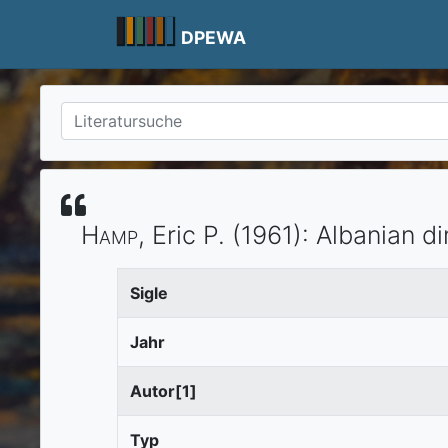
Skip
to
DPEWA
content
Hamp
, Eric P.
(1961)
:
Albanian di
Sigle
Jahr
Autor[1]
Typ