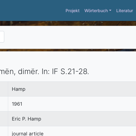
Projekt
Wörterbuch
Literatur
mën, dimër.
In:
IF
S.21-28.
Hamp
1961
Eric P. Hamp
journal article