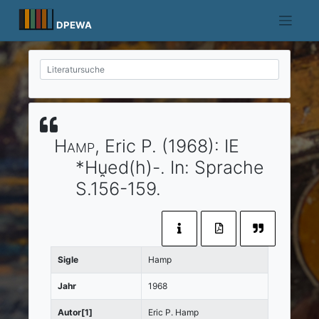
Skip
to
DPEWA
content
Hamp
, Eric P.
(1968)
:
IE
*Hu̯ed(h)-.
In:
Sprache
S.156-159.
Sigle
Hamp
Jahr
1968
Autor[1]
Eric P. Hamp