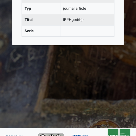
Typ
journal article
Titel
IE *Hu̯ed(h)-
Serie