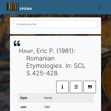
Skip
to
DPEWA
content
Hamp
, Eric P.
(1981)
:
Romanian
Etymologies.
In:
SCL
S.425-428.
Sigle
Hamp
Jahr
1981