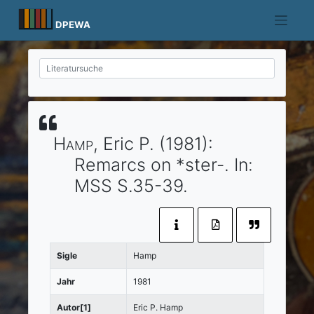
Skip
to
DPEWA
content
Hamp
, Eric P.
(1981)
:
Remarcs on *ster-.
In:
MSS
S.35-39.
Sigle
Hamp
Jahr
1981
Autor[1]
Eric P. Hamp