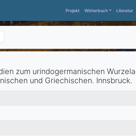
Projekt
Wörterbuch
Literatur
dien zum urindogermanischen Wurzelao
anischen und Griechischen.
Innsbruck
.