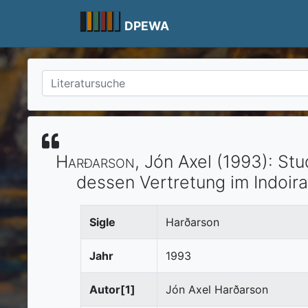
Skip
to
DPEWA
content
Harðarson
, Jón Axel
(1993)
:
Stu
dessen Vertretung im Indoir
Sigle
Harðarson
Jahr
1993
Autor[1]
Jón Axel Harðarson