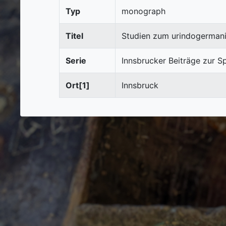
Typ
monograph
Titel
Studien zum urindogermani
Serie
Innsbrucker Beiträge zur S
Ort[1]
Innsbruck