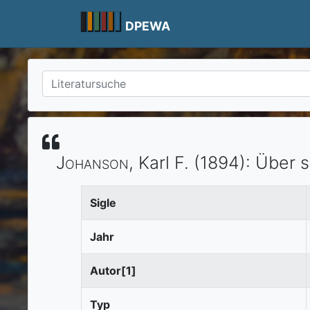
Skip
to
DPEWA
content
Johanson
, Karl F.
(1894)
:
Über s
Sigle
Jahr
Autor[1]
Typ