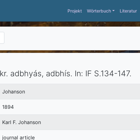
Projekt
Wörterbuch
Literatur
kr. adbhyás, adbhís.
In:
IF
S.134-147.
Johanson
1894
Karl F. Johanson
journal article