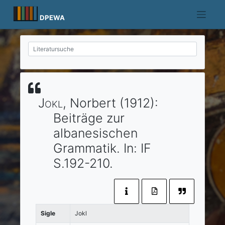
Skip
to
DPEWA
content
Jokl
, Norbert
(1912)
:
Beiträge zur
albanesischen
Grammatik.
In:
IF
S.192-210.
Sigle
Jokl