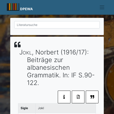
Skip
to
DPEWA
content
Jokl
, Norbert
(1916/17)
:
Beiträge zur
albanesischen
Grammatik.
In:
IF
S.90-
122.
Sigle
Jokl