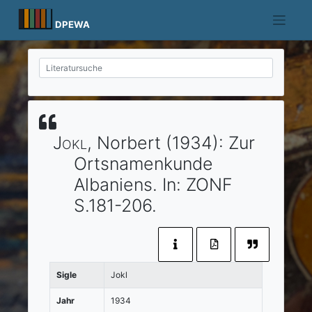
Skip
to
DPEWA
content
Jokl
, Norbert
(1934)
:
Zur
Ortsnamenkunde
Albaniens.
In:
ZONF
S.181-206.
Sigle
Jokl
Jahr
1934