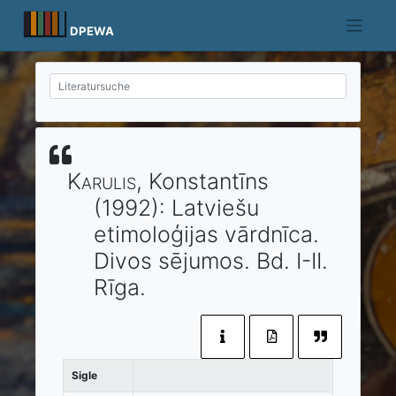
Skip
to
DPEWA
content
Karulis
, Konstantīns
(1992)
:
Latviešu
etimoloģijas vārdnīca.
Divos sējumos. Bd. I-II.
Rīga
.
Sigle