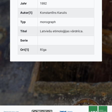
Jahr
1992
Autor[1]
Konstantīns Karulis
Typ
monograph
Titel
Latviešu etimoloģijas vārdnīca.
Serie
Ort[1]
Rīga