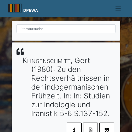
Skip
to
DPEWA
content
Klingenschmitt
, Gert
(1980)
:
Zu den
Rechtsverhältnissen in
der indogermanischen
Frühzeit.
In:
In: Studien
zur Indologie und
Iranistik 5-6
S.137-152.