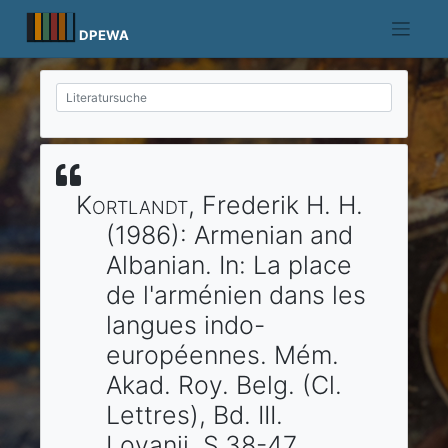
Skip
to
DPEWA
content
Kortlandt
, Frederik H. H.
(1986)
:
Armenian and
Albanian.
In:
La place
de l'arménien dans les
langues indo-
européennes. Mém.
Akad. Roy. Belg. (Cl.
Lettres), Bd. III.
Lovanii
. S.38-47.