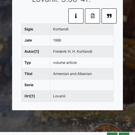
Sigle
Kortlandt
Jahr
1986
Autor[1]
Frederik H. H. Kortlandt
Typ
volume article
Titel
Armenian and Albanian
Serie
Ort[1]
Lovanii