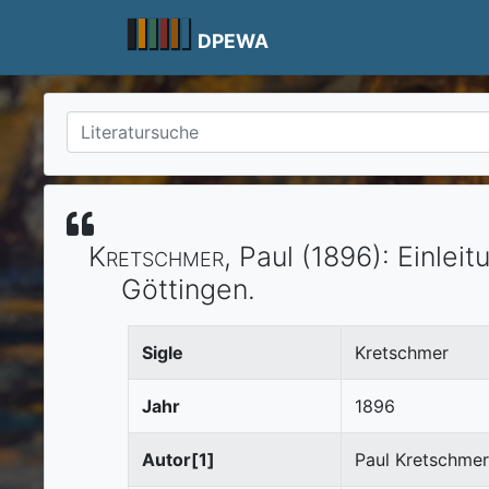
Skip
to
DPEWA
content
Kretschmer
, Paul
(1896)
:
Einleit
Göttingen
.
Sigle
Kretschmer
Jahr
1896
Autor[1]
Paul Kretschmer