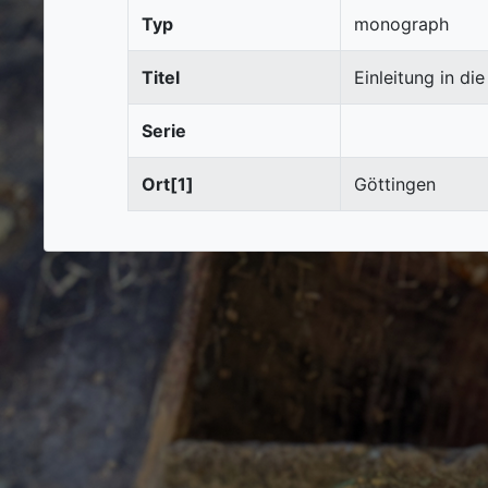
Typ
monograph
Titel
Einleitung in di
Serie
Ort[1]
Göttingen