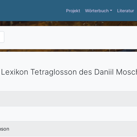
Projekt
Wörterbuch
Literatur
Lexikon Tetraglosson des Daniil Mosch
hson