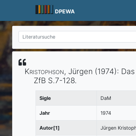
Skip
to
DPEWA
content
Kristophson
, Jürgen
(1974)
:
Das 
ZfB
S.7-128.
Sigle
DaM
Jahr
1974
Autor[1]
Jürgen Kristop